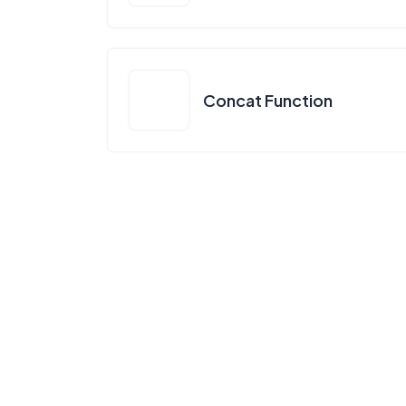
Concat Function
©
2026 SQL VERSUS
by
Xholding.am
.